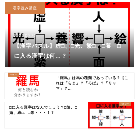
漢字読み講座
2024.09.22
【漢字パズル】虚□、□光、繁□、□養 □
に入る漢字は何…？
「羅馬」は馬の種類であっている？【こ
れは「らま」？「ろば」？「リャ
マ」？...
□に入る漢字はなんでしょう？□論、□
婚、締□、□果・・・！？