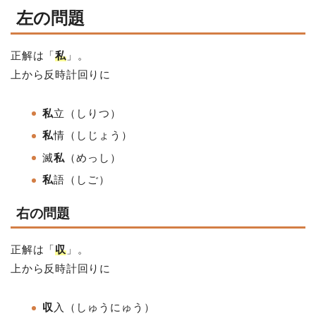
左の問題
正解は「
私
」。
上から反時計回りに
私
立（しりつ）
私
情
（しじょう）
滅
私
（めっし）
私
語
（しご）
右の問題
正解は「
収
」。
上から反時計回りに
収
入（しゅうにゅう）