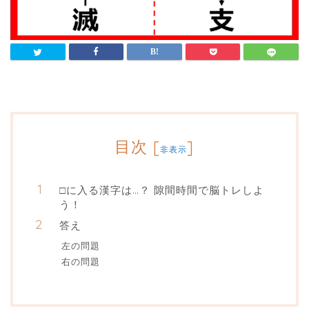
目次
[
]
非表示
□に入る漢字は…？ 隙間時間で脳トレしよ
う！
答え
左の問題
右の問題