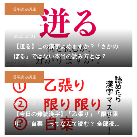
漢字読み講座
2021.10.31
【迸る】この漢字よめますか？「さかの
ぼる」ではない本当の読み方とは？
漢字読み講座
2022.10.18
【今日の難読漢字】「乙張り」「限り限
り」「自棄」ってなんて読む？ 全部読め
て当たり前!?