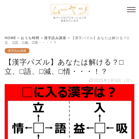
HOME
>
おうち時間
>
漢字読み講座
>
【漢字パズル】あなたは解ける？□
立、□語、□減、□情・・・！？
漢字読み講座
【漢字パズル】あなたは解ける？□
立、□語、□減、□情・・・！？
2025年1月5日（日）