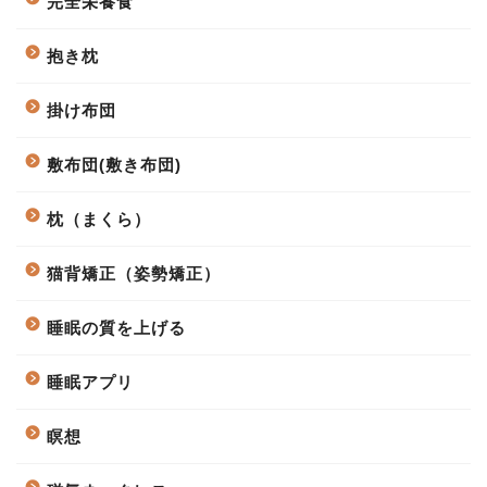
完全栄養食
抱き枕
掛け布団
敷布団(敷き布団)
枕（まくら）
猫背矯正（姿勢矯正）
睡眠の質を上げる
睡眠アプリ
瞑想