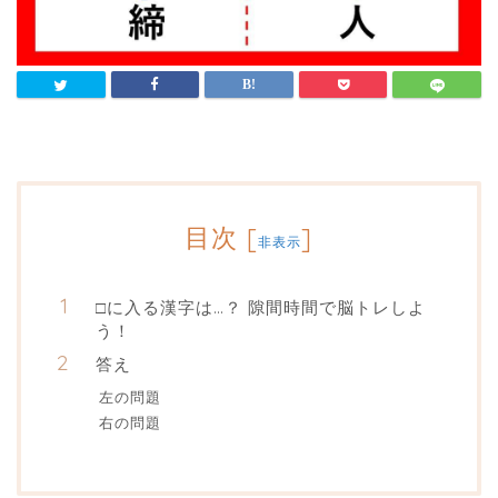
目次
[
]
非表示
□に入る漢字は…？ 隙間時間で脳トレしよ
う！
答え
左の問題
右の問題