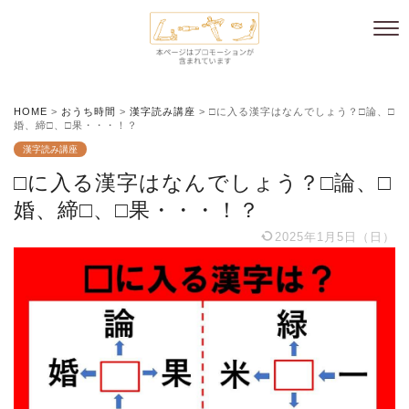
HOME
>
おうち時間
>
漢字読み講座
>
□に入る漢字はなんでしょう？□論、□
婚、締□、□果・・・！？
漢字読み講座
□に入る漢字はなんでしょう？□論、□
婚、締□、□果・・・！？
2025年1月5日（日）