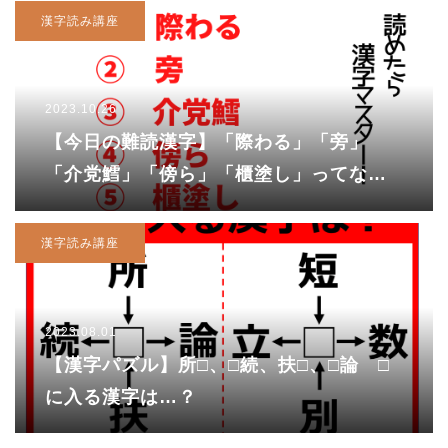
漢字読み講座
2023.10.26
【今日の難読漢字】「際わる」「旁」
「介党鱈」「傍ら」「櫃塗し」ってなん
て読む？
漢字読み講座
2023.08.01
【漢字パズル】所□、□続、扶□、□論 □
に入る漢字は…？