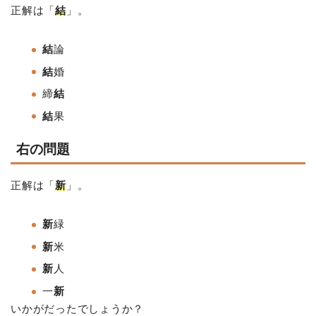
正解は「
結
」。
結
論
結
婚
締
結
結
果
右の問題
正解は「
新
」。
新
緑
新
米
新
人
一
新
いかがだったでしょうか？