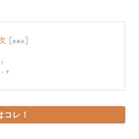
次
[
]
非表示
！
・？
はコレ！