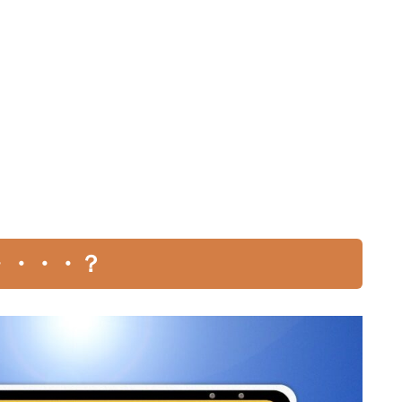
？
・・・・？