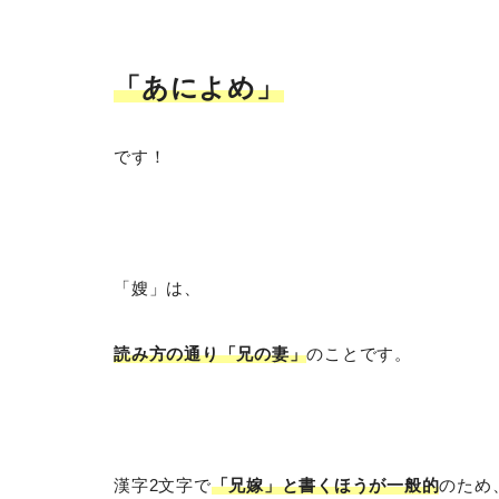
「あによめ
」
です！
「嫂」は、
読み方の通り「兄の妻」
のことです。
漢字2文字で
「兄嫁」と書くほうが一般的
のため