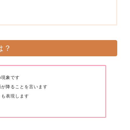
は？
の現象です
雨が降ることを言います
とも表現します