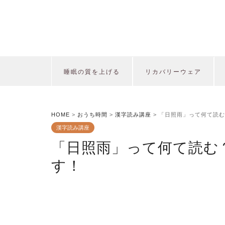
睡眠の質を上げる
リカバリーウェア
HOME
>
おうち時間
>
漢字読み講座
>
「日照雨」って何て読む
漢字読み講座
「日照雨」って何て読む
す！