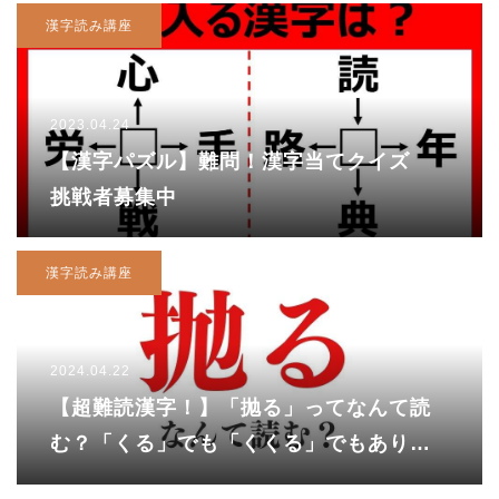
漢字読み講座
2023.04.24
【漢字パズル】難問！漢字当てクイズ
挑戦者募集中
漢字読み講座
2024.04.22
【超難読漢字！】「抛る」ってなんて読
む？「くる」でも「くくる」でもありま
せん。正解は……