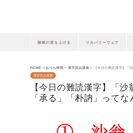
睡眠の質を上げる
リカバリーウェア
HOME
>
おうち時間
>
漢字読み講座
>
【今日の難読漢字】「沙
漢字読み講座
【今日の難読漢字】「沙
「承る」「朴訥」ってな