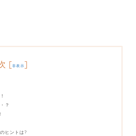
、
次
[
]
非表示
！
・？
！
のヒントは?