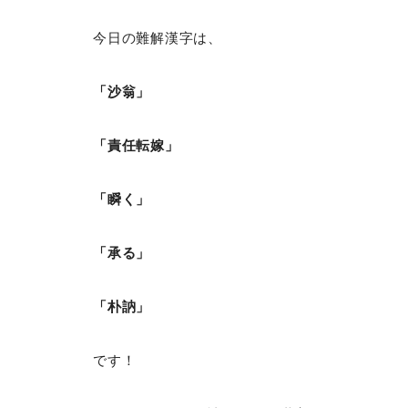
今日の難解漢字は、
「沙翁」
「責任転嫁」
「瞬く」
「承る」
「朴訥」
です！