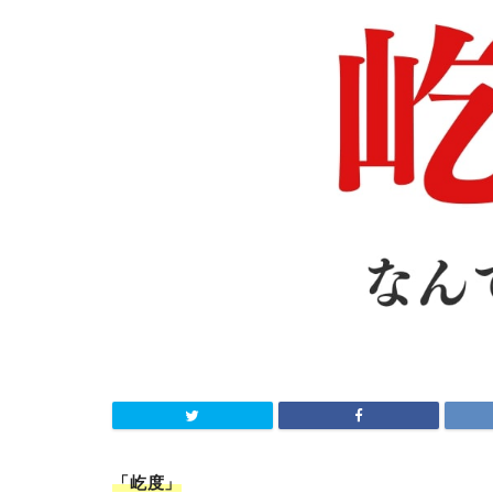
「屹度
」