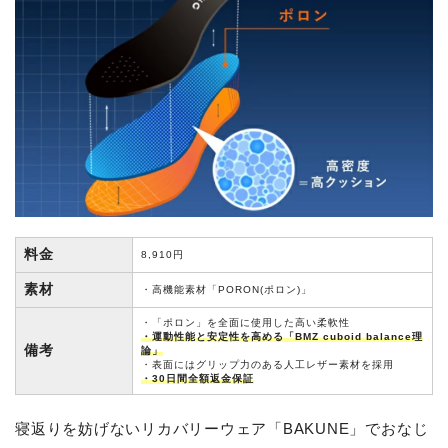
料金
8,910円
素材
・高機能素材「PORON(ポロン)」
・「ポロン」を全面に使用した高い柔軟性
・運動性能と安定性を高める「BMZ cuboid balance理
備考
論」
・表面にはグリップ力のある人工レザー素材を採用
・30日間全額返金保証
寝返りを妨げないリカバリーウェア「BAKUNE」でおなじ