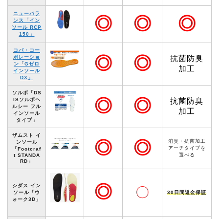
ニューバラ
◎
◎
◎
ンス「イン
ソール RCP
150」
コパ・コー
◎
◎
ポレーショ
抗菌防臭
ン「Gゼロ
加工
インソール
DX」
ソルボ「DS
◎
◎
ISソルボヘ
抗菌防臭
ルシー フル
加工
インソール
タイプ」
ザムスト イ
◎
◎
消臭・抗菌加工
ンソール
アーチタイプを
「Footcraf
選べる
t STANDA
RD」
◎
シダス イン
〇
ソール「ウ
30日間返金保証
ォーク3D」