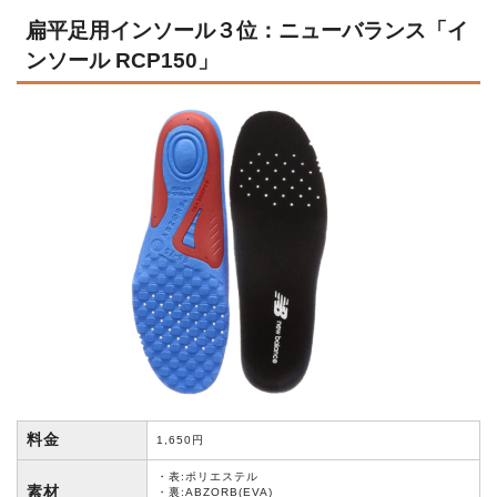
扁平足用インソール３位：ニューバランス「イ
ンソール RCP150」
料金
1,650円
・表:ポリエステル
素材
・裏:ABZORB(EVA)