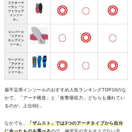
ドクターマ
◎
◎
ーチン「ソ
〇
フトウェア
インソー
ル」
コンバース
◎
〇
〇
「リアクト
カップイン
ソール」
ワークマン
◎
◎
〇
「アクティ
ブアーチイ
ンソール」
扁平足用インソールのおすすめ人気ランキングTOP10のな
かで、「アーチ構造」と「衝撃吸収力」どちらも優れてい
るのが、上位6社。
なかでも、
「ザムスト」では3つのアーチタイプから自分
に合ったものを選べる
ので、偏平足の方もそうでない方