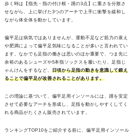
歩く時は【指先・指の付け根・踵の3点】に重さを分散さ
せながら、上に挙げた3つのアーチで上手に衝撃を緩和し
ながら体全体を動かしています。
偏平足は病気ではありませんが、運動不足など筋力の衰え
や肥満によって偏平足気味になることが多いと言われてい
ます。なかでも足指の働きは思いのほか重要で、つま先に
余裕のあるシューズや5本指ソックスを履いたり、足指じ
ゃんけんをするなど、
日頃から足指の動きを意識して鍛え
ることで偏平足が改善されることがあります。
この理論に基づいて、偏平足用インソールには、踵を安定
させて必要なアーチを形成し、足指を動かしやすくしてく
れる商品がたくさん販売されています。
ランキングTOP10をご紹介する前に、偏平足用インソール