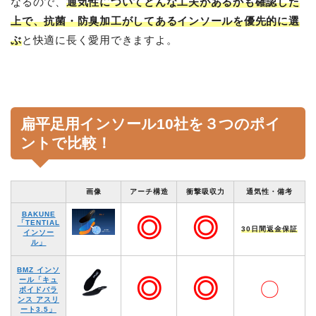
なるので、
通気性についてどんな工夫があるかも確認した
上で、抗菌・防臭加工がしてあるインソールを優先的に選
ぶ
と快適に長く愛用できますよ。
扁平足用インソール10社を３つのポイ
ントで比較！
画像
アーチ構造
衝撃吸収力
通気性・備考
BAKUNE
◎
◎
「TENTIAL
30日間返金保証
インソー
ル」
BMZ インソ
◎
◎
ール「キュ
〇
ボイドバラ
ンス アスリ
ート3.5」