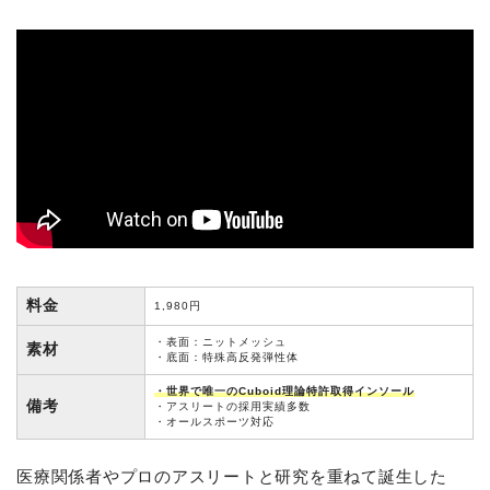
料金
1,980円
・表面：ニットメッシュ
素材
・底面：特殊高反発弾性体
・世界で唯一のCuboid理論特許取得インソール
備考
・アスリートの採用実績多数
・オールスポーツ対応
医療関係者やプロのアスリートと研究を重ねて誕生した