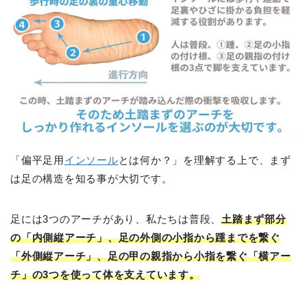
「偏平足用
インソール
とは何か？」を理解する上で、まず
は足の構造を知る事が大切です。
足には3つのアーチがあり、私たちは普段、
土踏まず部分
の「内側縦アーチ」、足の外側の小指から踵までを繋ぐ
「外側縦アーチ」、足の甲の親指から小指を繋ぐ「横アー
チ」の3つを使って体を支えています。