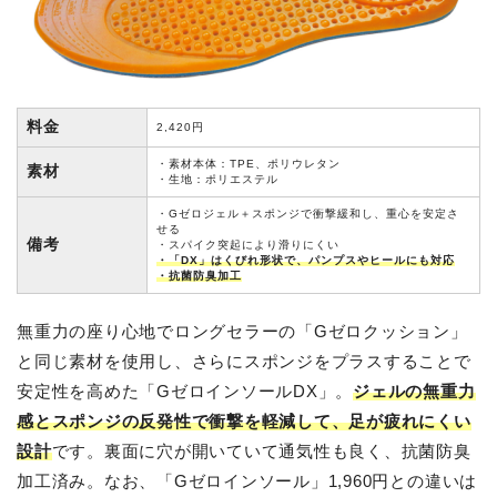
料金
2,420円
・素材本体：TPE、ポリウレタン
素材
・生地：ポリエステル
・Gゼロジェル＋スポンジで衝撃緩和し、重心を安定さ
せる
備考
・スパイク突起により滑りにくい
・「DX」はくびれ形状で、パンプスやヒールにも対応
・抗菌防臭加工
無重力の座り心地でロングセラーの「Gゼロクッション」
と同じ素材を使用し、さらにスポンジをプラスすることで
安定性を高めた「GゼロインソールDX」。
ジェルの
無重力
感とスポンジの反発性で衝撃を軽減して、足が疲れにくい
設計
です。裏面に穴が開いていて通気性も良く、抗菌防臭
加工済み。なお、「Gゼロインソール」1,960円との違いは