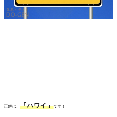
「ハワイ」
正解は、
です！