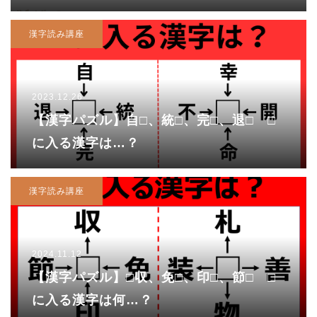
漢字読み講座
2023.12.26
【漢字パズル】自□、統□、完□、退□ □
に入る漢字は…？
漢字読み講座
2024.11.12
【漢字パズル】□収、免□、印□、節□ □
に入る漢字は何…？