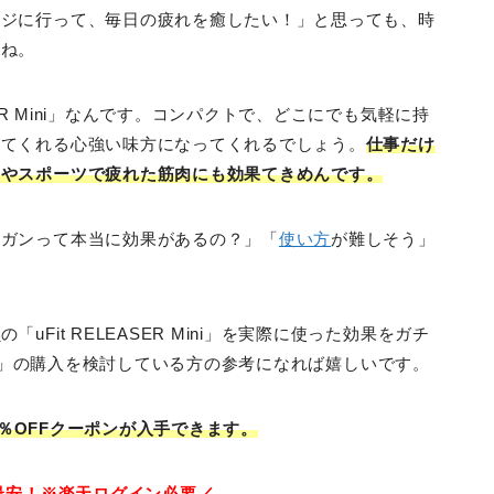
ージに行って、毎日の疲れを癒したい！」と思っても、時
よね。
SER Mini」なんです。コンパクトで、どこにでも気軽に持
してくれる心強い味方になってくれるでしょう。
仕事だけ
いやスポーツで疲れた筋肉にも効果てきめんです。
ジガンって本当に効果があるの？」「
使い方
が難しそう」
め
の「uFit RELEASER Mini」を実際に使った効果をガチ
 Mini」の購入を検討している方の参考になれば嬉しいです。
」の5％OFFクーポンが入手できます。
最安！※楽天ログイン必要／