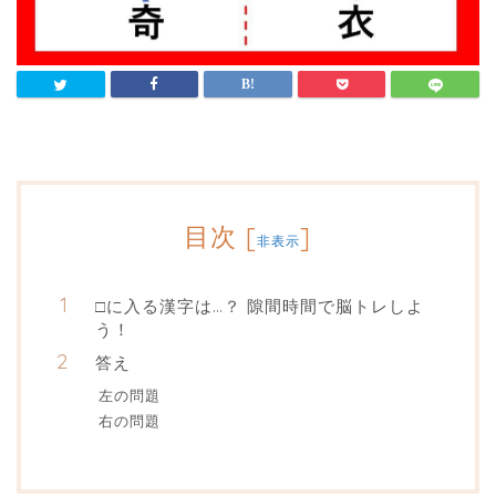
目次
[
]
非表示
□に入る漢字は…？ 隙間時間で脳トレしよ
う！
答え
左の問題
右の問題