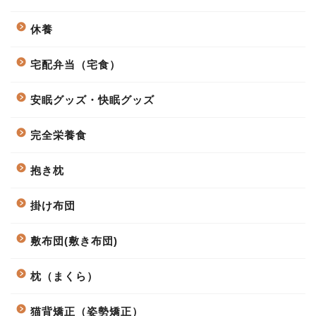
休養
宅配弁当（宅食）
安眠グッズ・快眠グッズ
完全栄養食
抱き枕
掛け布団
敷布団(敷き布団)
枕（まくら）
猫背矯正（姿勢矯正）