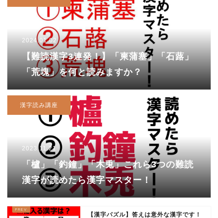
2024.01.02
【難読漢字3連発！】「柬蒲塞」「石蕗」
「荒塊」を何と読みますか？
漢字読み講座
2023.11.21
「櫨」「釣鐘」「木兎」これら3つの難読
漢字が読めたら漢字マスター！
【漢字パズル】答えは意外な漢字です！