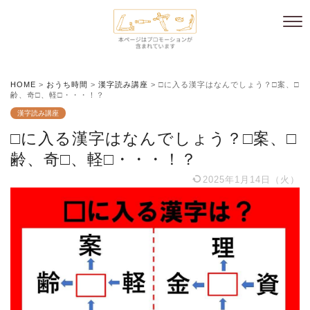
HOME
>
おうち時間
>
漢字読み講座
>
□に入る漢字はなんでしょう？□案、□
齢、奇□、軽□・・・！？
漢字読み講座
□に入る漢字はなんでしょう？□案、□
齢、奇□、軽□・・・！？
2025年1月14日（火）