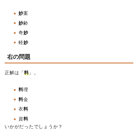
妙
案
妙
齢
奇
妙
軽
妙
右の問題
正解は「
料
」。
料
理
料
金
衣
料
資
料
いかがだったでしょうか？