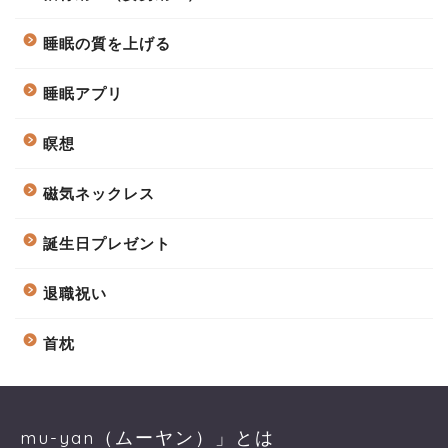
睡眠の質を上げる
睡眠アプリ
瞑想
磁気ネックレス
誕生日プレゼント
退職祝い
首枕
mu-yan（ムーヤン）」とは