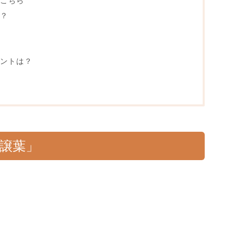
こちら
？
ントは？
交譲葉」