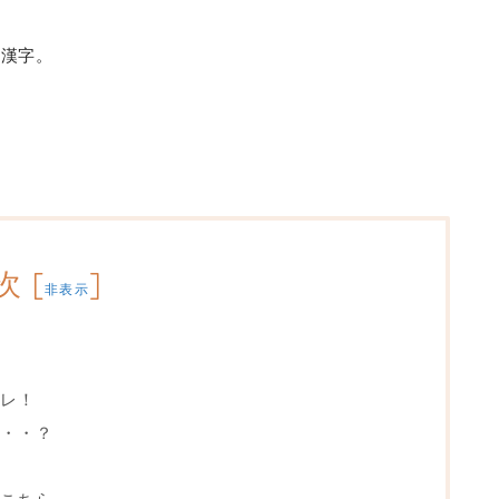
の漢字。
次
[
]
非表示
」
レ！
・・？