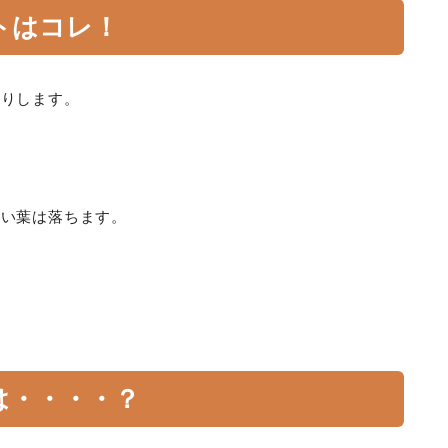
トはコレ！
たりします。
若い葉は落ちます。
は・・・・？