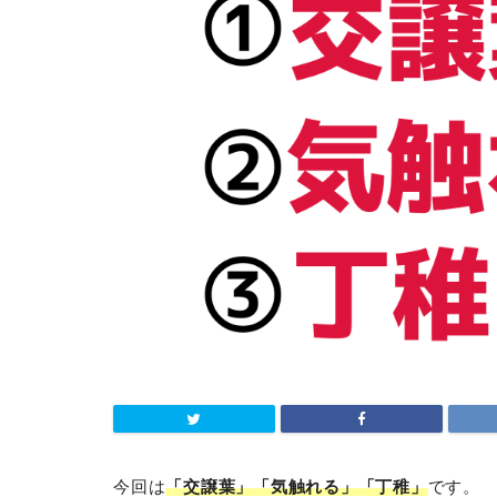
今回は
「交譲葉」「気触れる」「丁稚」
です。