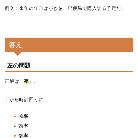
例文：来年の年〇はがきを、郵便局で購入する予定だ。
答え
左の問題
正解は「
率
」。
上から時計回りに
確
率
効
率
倍
率