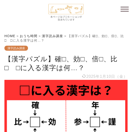
HOME
>
おうち時間
>
漢字読み講座
>
【漢字パズル】確□、効□、倍□、比
□ □に入る漢字は何…？
漢字読み講座
【漢字パズル】確□、効□、倍□、比
□ □に入る漢字は何…？
2025年1月10日（金）