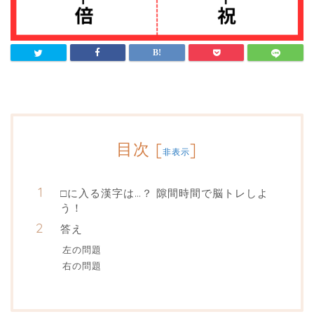
目次
[
]
非表示
□に入る漢字は…？ 隙間時間で脳トレしよ
う！
答え
左の問題
右の問題