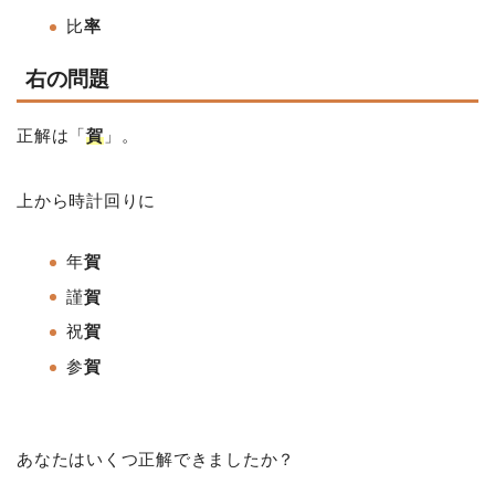
比
率
右の問題
正解は「
賀
」。
上から時計回りに
年
賀
謹
賀
祝
賀
参
賀
あなたはいくつ正解できましたか？