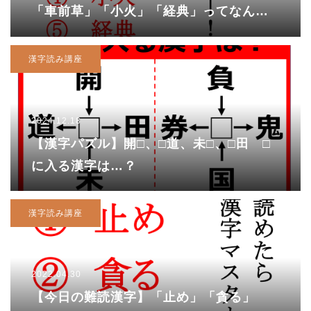
「車前草」「小火」「経典」ってなんて
読む！？
漢字読み講座
2024.12.18
【漢字パズル】開□、□道、未□、□田 □
に入る漢字は…？
漢字読み講座
2022.04.30
【今日の難読漢字】「止め」「貪る」