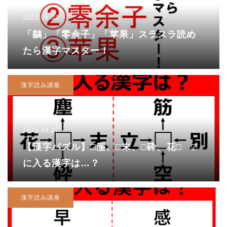
2023.09.02
「鶲」「零余子」「苹果」スラスラ読め
たら漢字マスター！
漢字読み講座
2024.04.27
【漢字パズル】□塵、□末、□砕、花□ □
に入る漢字は…？
漢字読み講座