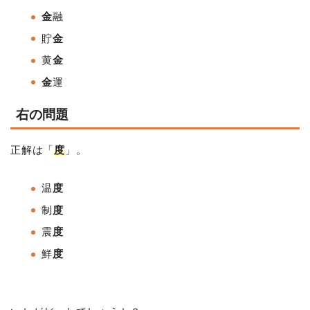
金
融
貯
金
黄
金
金
運
右の問題
正解は「
度
」。
温
度
制
度
震
度
鮮
度