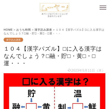
HOME
>
おうち時間
>
漢字読み講座
>
１０４【漢字パズル】□に入る漢字は
なんでしょう？□融・貯□・黄□・□運・・・
漢字読み講座
１０４【漢字パズル】□に入る漢字は
なんでしょう？□融・貯□・黄□・□
運・・・
2023年5月11日（木）