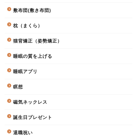
敷布団(敷き布団)
枕（まくら）
猫背矯正（姿勢矯正）
睡眠の質を上げる
睡眠アプリ
瞑想
磁気ネックレス
誕生日プレゼント
退職祝い