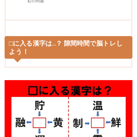
右の問題
□に入る漢字は…？ 隙間時間で脳トレし
よう！