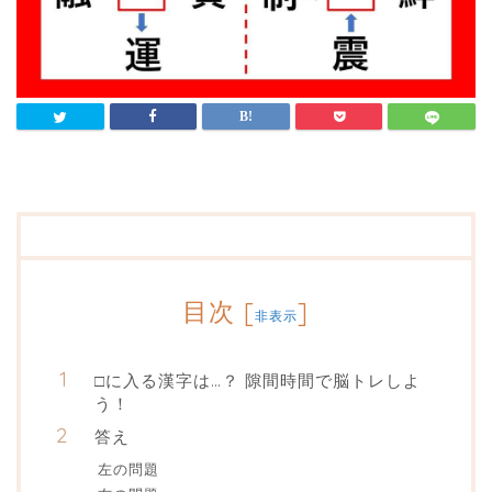
目次
[
]
非表示
□に入る漢字は…？ 隙間時間で脳トレしよ
う！
答え
左の問題