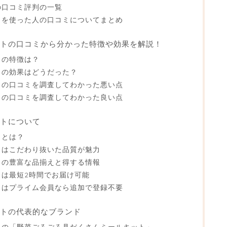
の口コミ評判の一覧
ットを使った人の口コミについてまとめ
キットの口コミから分かった特徴や効果を解説！
トの特徴は？
トの効果はどうだった？
ットの口コミを調査してわかった悪い点
ットの口コミを調査してわかった良い点
ットについて
トとは？
ットはこだわり抜いた品質が魅力
ットの豊富な品揃えと得する情報
トは最短2時間でお届け可能
ットはプライム会員なら追加で登録不要
ットの代表的なブランド
ットの「野菜ごろごろ具だくさんミールキット」