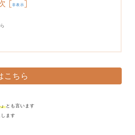
次
[
]
非表示
ら
はこちら
る」
とも言います
にします