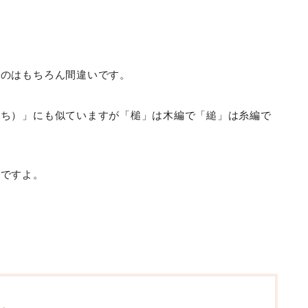
むのはもちろん間違いです。
つち）」にも似ていますが「槌」は木編で「縋」は糸編で
んですよ。
？