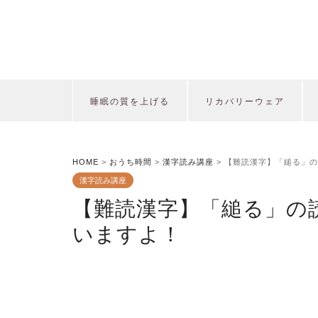
睡眠の質を上げる
リカバリーウェア
HOME
>
おうち時間
>
漢字読み講座
>
【難読漢字】「縋る」の
漢字読み講座
【難読漢字】「縋る」の
いますよ！