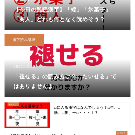
【今日の難読漢字】「蝗」「氷菓子」
「商人」どれも何となく読めそう？
漢字読み講座
2022.03.09
「褪せる」の読み方は？「たいせる」で
はありませんよ
□に入る漢字はなんでしょう？□年、□
晩、□夜、一□・・・！？