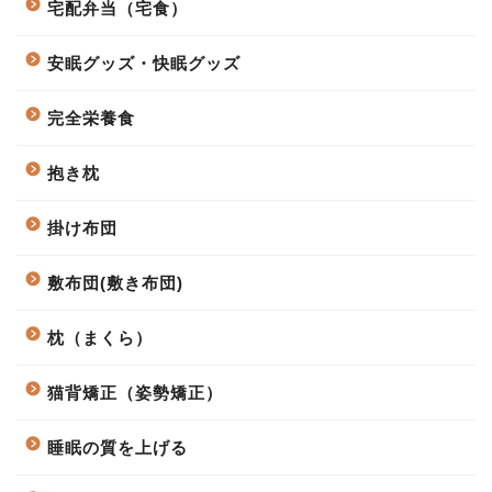
宅配弁当（宅食）
安眠グッズ・快眠グッズ
完全栄養食
抱き枕
掛け布団
敷布団(敷き布団)
枕（まくら）
猫背矯正（姿勢矯正）
睡眠の質を上げる