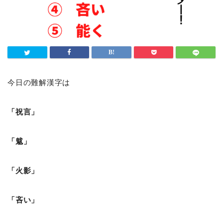
今日の難解漢字は
「祝言」
「魃」
「火影」
「吝い」