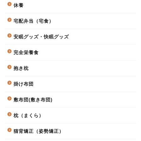
休養
宅配弁当（宅食）
安眠グッズ・快眠グッズ
完全栄養食
抱き枕
掛け布団
敷布団(敷き布団)
枕（まくら）
猫背矯正（姿勢矯正）