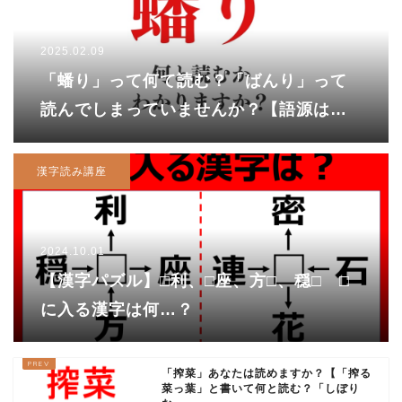
2025.02.09
「蟠り」って何て読む？「ばんり」って
読んでしまっていませんか？【語源はヘ
ビ！？】
漢字読み講座
2024.10.01
【漢字パズル】□利、□座、方□、穏□ □
に入る漢字は何…？
「搾菜」あなたは読めますか？【「搾る
菜っ葉」と書いて何と読む？「しぼり