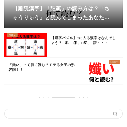
【難読漢字】「註疏」の読み方は？「ち
ゅうりゅう」と読んでしまったあなた
は・・・
【漢字パズル】□に入る漢字はなんでし
ょう？□慮、□案、□察、□証・・・
「孅い」って何て読む？モテる女子の形
容詞！？