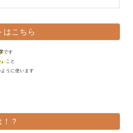
トはこちら
字
です
つ」
こと
のように使います
は！？