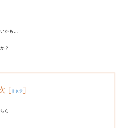
ないかも…
すか？
次
[
]
非表示
ちら