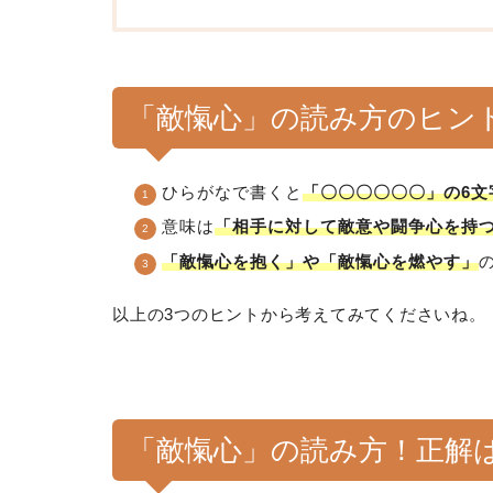
「敵愾心」の読み方のヒン
ひらがなで書くと
「〇〇〇〇〇〇」の6文
意味は
「相手に対して敵意や闘争心を持
「敵愾心を抱く」や「敵愾心を燃やす」
以上の3つのヒントから考えてみてくださいね。
「敵愾心」の読み方！正解