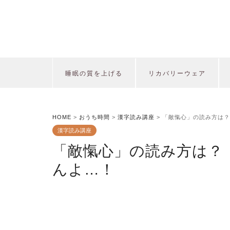
睡眠の質を上げる
リカバリーウェア
HOME
>
おうち時間
>
漢字読み講座
>
「敵愾心」の読み方は？
漢字読み講座
「敵愾心」の読み方は？
んよ…！