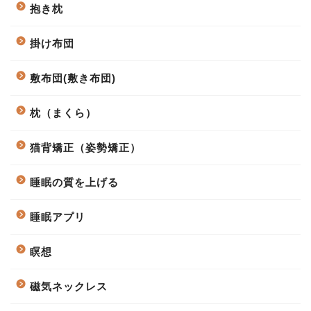
抱き枕
掛け布団
敷布団(敷き布団)
枕（まくら）
猫背矯正（姿勢矯正）
睡眠の質を上げる
睡眠アプリ
瞑想
磁気ネックレス