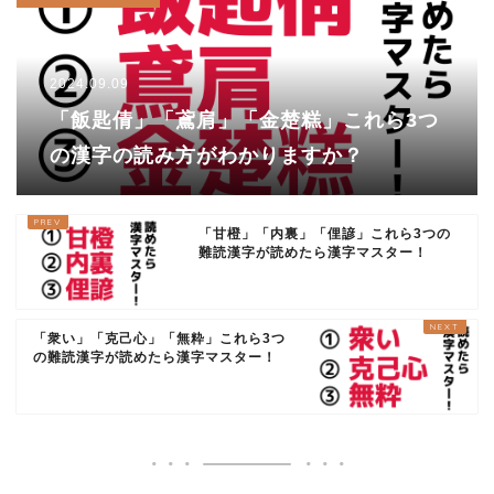
2024.09.09
「飯匙倩」「鳶肩」「金楚糕」これら3つ
の漢字の読み方がわかりますか？
「甘橙」「内裏」「俚諺」これら3つの
難読漢字が読めたら漢字マスター！
「衆い」「克己心」「無粋」これら3つ
の難読漢字が読めたら漢字マスター！