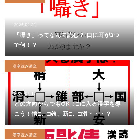
2025.01.31
「囁き」ってなんて読む？ 口に耳が3つ
で何！？
漢字読み講座
2025.03.17
どの方向からでもOK！□に入る漢字を導
こう！惰□、□錐、新□、□滑・・・？
漢字読み講座