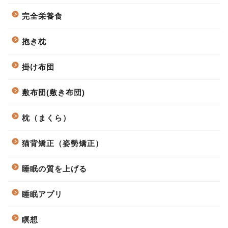
完全栄養食
抱き枕
掛け布団
敷布団(敷き布団)
枕（まくら）
猫背矯正（姿勢矯正）
睡眠の質を上げる
睡眠アプリ
瞑想