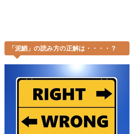
「泥鰌」の読み方の正解は・・・・？