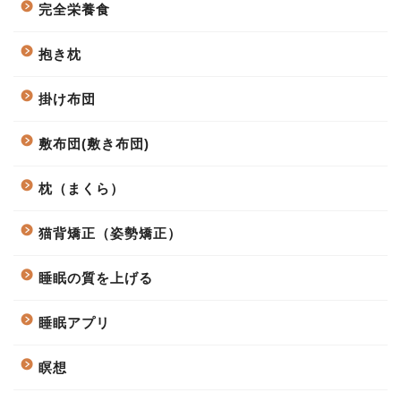
完全栄養食
抱き枕
掛け布団
敷布団(敷き布団)
枕（まくら）
猫背矯正（姿勢矯正）
睡眠の質を上げる
睡眠アプリ
瞑想