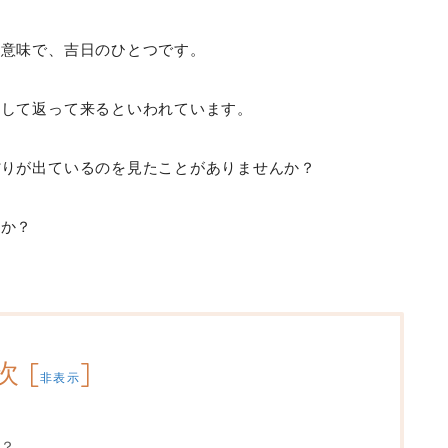
う意味で、吉日のひとつです。
として返って来るといわれています。
ぼりが出ているのを見たことがありませんか？
うか？
次
[
]
非表示
？