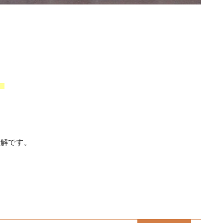
」
正解です。