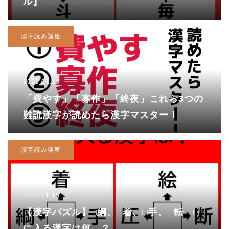
ル】
漢字読み講座
2023.07.18
「費やす」「寡作」「終夜」これら3つの
難読漢字が読めたら漢字マスター！
漢字読み講座
2025.01.15
【漢字パズル】□綱、□着、□手、□転 □
に入る漢字は何…？