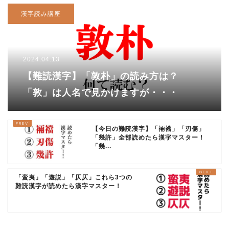
漢字読み講座
2024.04.13
【難読漢字】「敦朴」の読み方は？
「敦」は人名で見かけますが・・・
【今日の難読漢字】「裲襠」「刃傷」
「幾許」全部読めたら漢字マスター！
「幾...
「蛮夷」「遊説」「仄仄」これら3つの
難読漢字が読めたら漢字マスター！