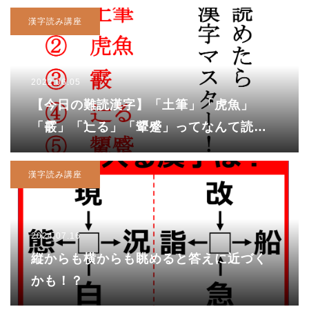
漢字読み講座
2022.06.05
【今日の難読漢字】「土筆」「虎魚」
「霰」「辷る」「顰蹙」ってなんて読
む？
漢字読み講座
2024.07.16
縦からも横からも眺めると答えに近づく
かも！？