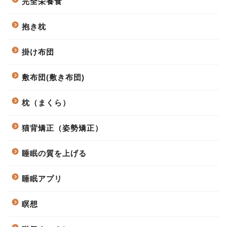
完全栄養食
抱き枕
掛け布団
敷布団(敷き布団)
枕（まくら）
猫背矯正（姿勢矯正）
睡眠の質を上げる
睡眠アプリ
瞑想