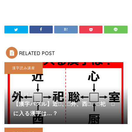
RELATED POST
漢字読み講座
2023.09.08
【漢字パズル】近□、□外、西□、□祀 □
に入る漢字は…？