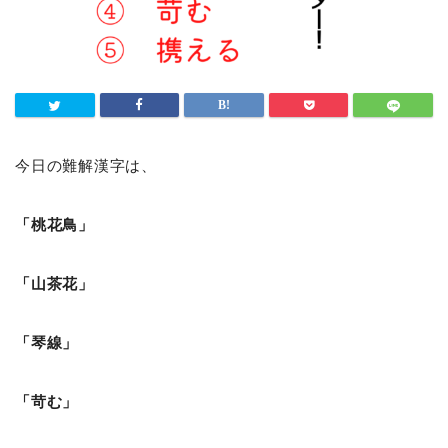
今日の難解漢字は、
「桃花鳥」
「山茶花」
「琴線」
「苛む」