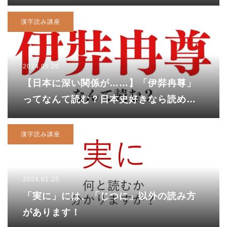
漢字読み講座
2024.05.20
【日本に深い関係が……】「伊弉冉尊」
ってなんて読む？日本史好きなら読める
かも。正解は……？
漢字読み講座
2024.01.25
「実に」には、「じつに」以外の読み方
があります！