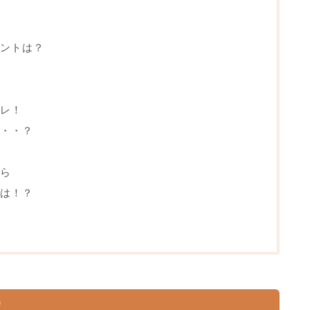
ントは？
レ！
・・？
ら
は！？
！