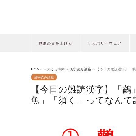
睡眠の質を上げる
リカバリーウェア
HOME
>
おうち時間
>
漢字読み講座
>
【今日の難読漢字】「鸛
漢字読み講座
【今日の難読漢字】「鸛
魚」「須く」ってなんて