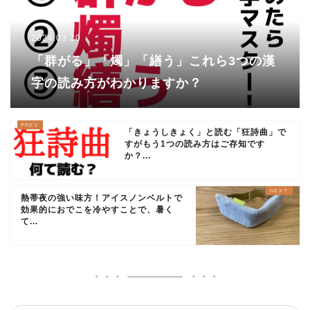
2024.03.20
「群がる」「燭」「繕う」これら3つの漢
字の読み方がわかりますか？
「きょうしきょく」と読む「狂詩曲」で
すがもう1つの読み方はご存知です
か？...
熱帯夜の強い味方！アイスノンベルトで
効果的におでこを冷やすことで、暑く
て...