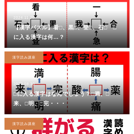
2024.11.20
【漢字パズル】看□、黒□、登□、石□ □
に入る漢字は何…？
漢字読み講座
2023.08.30
□に入る漢字はなんでしょう？□満、□
来、□明、□完・・・
漢字読み講座