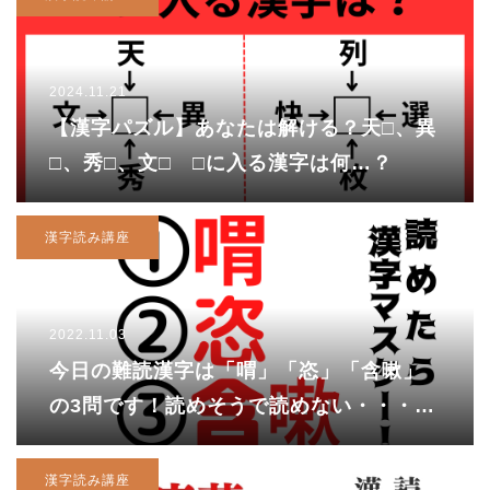
2024.11.21
【漢字パズル】あなたは解ける？天□、異
□、秀□、文□ □に入る漢字は何…？
漢字読み講座
2022.11.03
今日の難読漢字は「喟」「恣」「含嗽」
の3問です！読めそうで読めない・・・何
と読むのかチェック！！
漢字読み講座