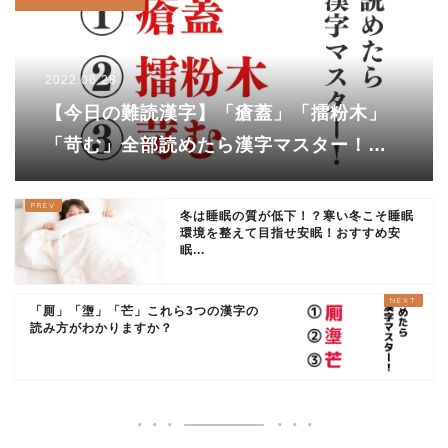
2022.06.28
【今日の難読漢字】「瘡蓋」「擂粉木」
「苛む」全部読めたら漢字マスター！
「苛む」を「かむ」と読んだあなたは…
冬は睡眠の質が低下！？寒い冬こそ睡眠
環境を整えて目指せ安眠！おすすめ安
眠...
「厠」「塰」「芒」これら3つの漢字の
読み方がわかりますか？