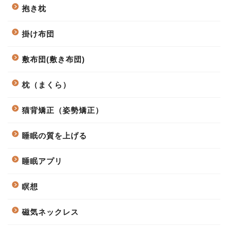
抱き枕
掛け布団
敷布団(敷き布団)
枕（まくら）
猫背矯正（姿勢矯正）
睡眠の質を上げる
睡眠アプリ
瞑想
磁気ネックレス