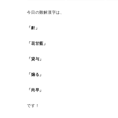
今日の難解漢字は、
「鼾」
「花甘藍」
「貸与」
「煽る」
「尚早」
です！