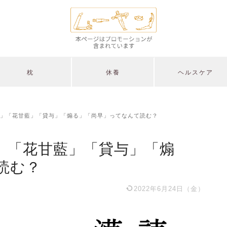
枕
休養
ヘルスケア
」「花甘藍」「貸与」「煽る」「尚早」ってなんて読む？
」「花甘藍」「貸与」「煽
読む？
2022年6月24日（金）