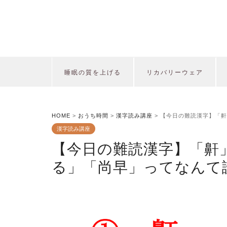
睡眠の質を上げる
リカバリーウェア
HOME
>
おうち時間
>
漢字読み講座
>
【今日の難読漢字】「鼾
漢字読み講座
【今日の難読漢字】「鼾
る」「尚早」ってなんて