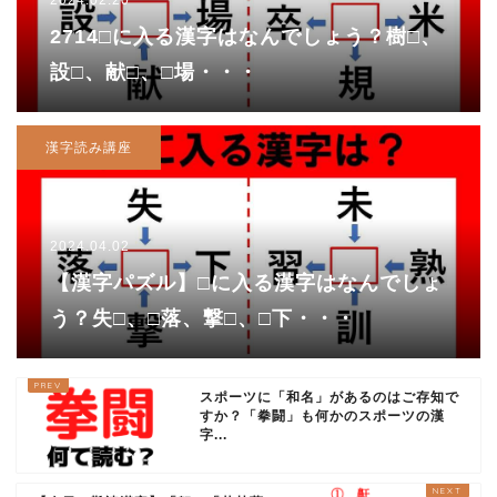
2024.02.20
2714□に入る漢字はなんでしょう？樹□、
設□、献□、□場・・・
漢字読み講座
2024.04.02
【漢字パズル】□に入る漢字はなんでしょ
う？失□、□落、撃□、□下・・・
スポーツに「和名」があるのはご存知で
すか？「拳闘」も何かのスポーツの漢
字...