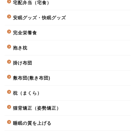
宅配弁当（宅食）
安眠グッズ・快眠グッズ
完全栄養食
抱き枕
掛け布団
敷布団(敷き布団)
枕（まくら）
猫背矯正（姿勢矯正）
睡眠の質を上げる