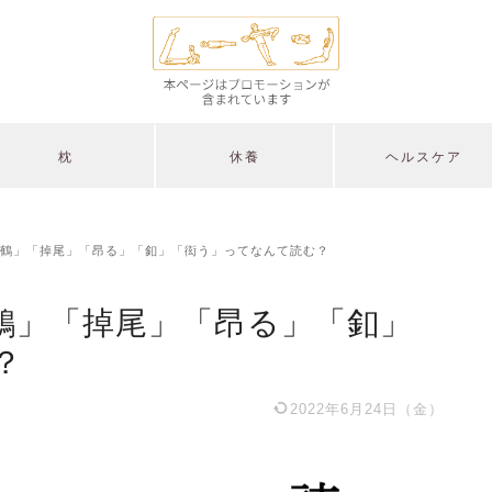
枕
休養
ヘルスケア
鶴」「掉尾」「昂る」「釦」「衒う」ってなんて読む？
鶴」「掉尾」「昂る」「釦」
？
2022年6月24日（金）