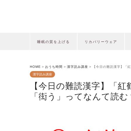
睡眠の質を上げる
リカバリーウェア
HOME
>
おうち時間
>
漢字読み講座
>
【今日の難読漢字】「紅
漢字読み講座
【今日の難読漢字】「紅
「衒う」ってなんて読む