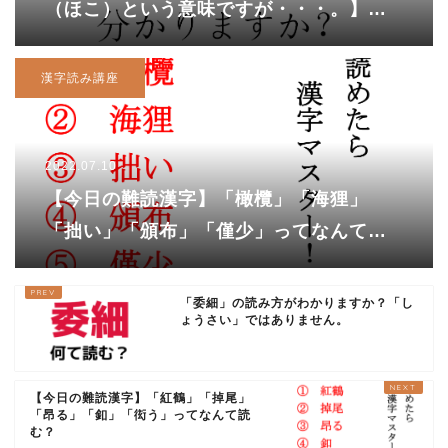
（ほこ）という意味ですが・・・。】
「蒲鉾」の読み方は？
漢字読み講座
2022.07.10
【今日の難読漢字】「橄欖」「海狸」
「拙い」「頒布」「僅少」ってなんて読
む？
「委細」の読み方がわかりますか？「し
ょうさい」ではありません。
【今日の難読漢字】「紅鶴」「掉尾」
「昂る」「釦」「衒う」ってなんて読
む？