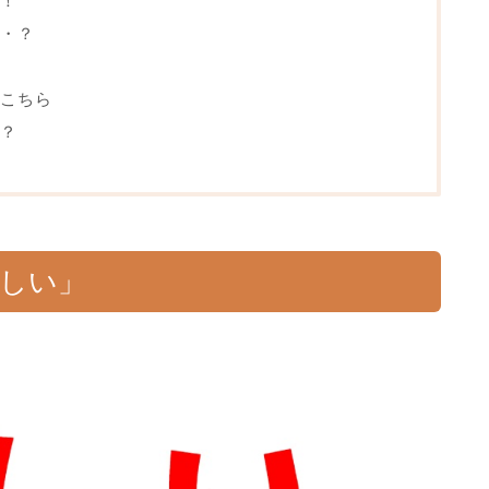
！
・？
こちら
？
虚しい」