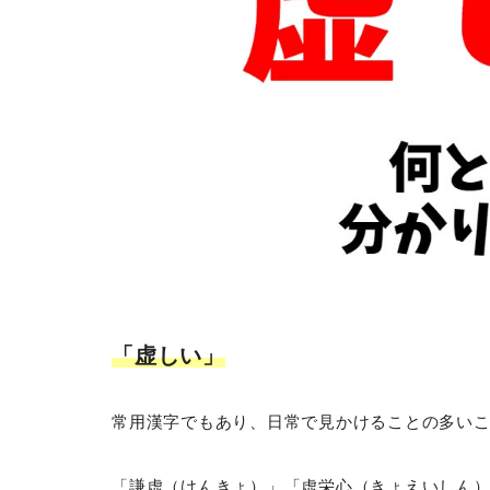
「虚しい」
常用漢字でもあり、日常で見かけることの多い
「謙虚（けんきょ）」「虚栄心（きょえいしん