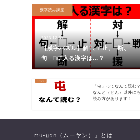
漢字読み講座
2023.12.31
【漢字パズル】解□、□止、□断、□
句 □に入る漢字は…？
「屯」ってなんて読む
なんと（とん）以外に
読み方があります！
mu-yan（ムーヤン）」とは