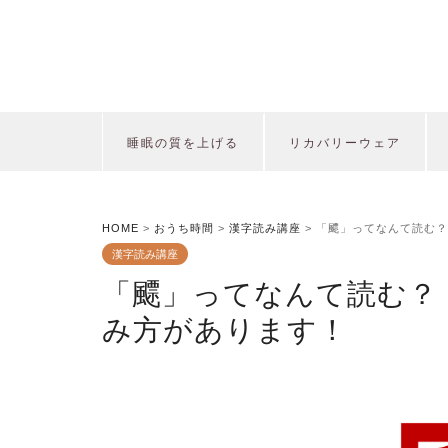
睡眠の質を上げる
リカバリーウェア
HOME
>
おうち時間
>
漢字読み講座
>
「飃」ってなんて読む？
漢字読み講座
「飃」ってなんて読む？
み方があります！