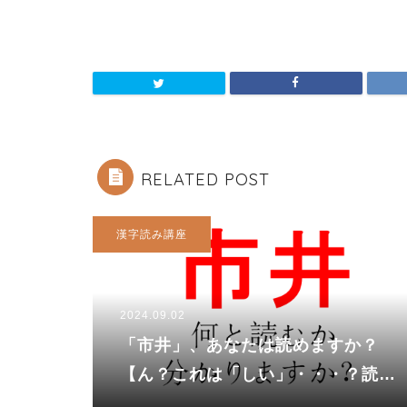
RELATED POST
漢字読み講座
2024.09.02
「市井」、あなたは読めますか？
【ん？これは「しい」・・・？読め
そうで読めない！】