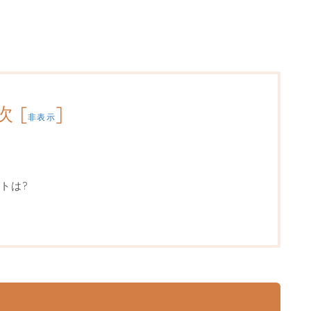
次
[
]
非表示
トは?