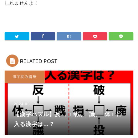
しれませんよ！
RELATED POST
漢字読み講座
2024.08.13
【漢字パズル】反□、□戦、□議、□体 □に
入る漢字は…？