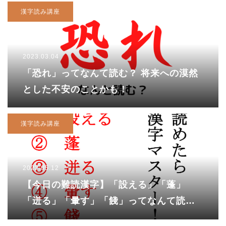
漢字読み講座
2023.03.04
「恐れ」ってなんて読む？ 将来への漠然
とした不安のことかも！
漢字読み講座
2022.05.12
【今日の難読漢字】「設える」「蓬」
「迸る」「暈す」「餞」ってなんて読
む？