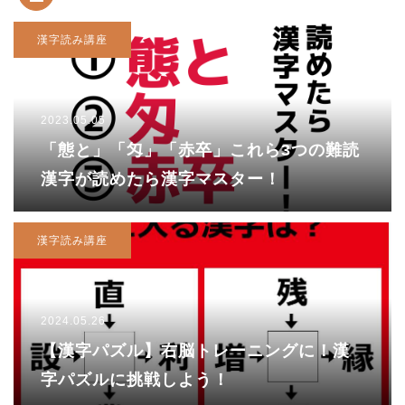
漢字読み講座
2023.05.05
「態と」「匁」「赤卒」これら3つの難読
漢字が読めたら漢字マスター！
漢字読み講座
2024.05.26
【漢字パズル】右脳トレーニングに！漢
字パズルに挑戦しよう！