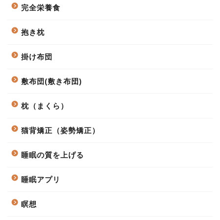
完全栄養食
抱き枕
掛け布団
敷布団(敷き布団)
枕（まくら）
猫背矯正（姿勢矯正）
睡眠の質を上げる
睡眠アプリ
瞑想