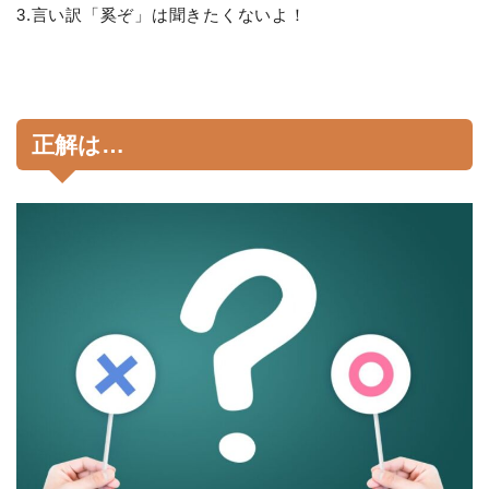
3.言い訳「奚ぞ」は聞きたくないよ！
正解は…