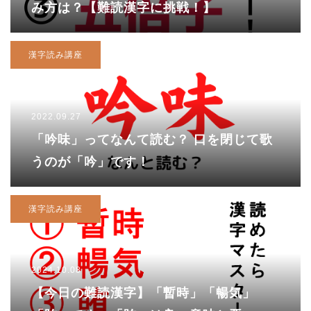
み方は？【難読漢字に挑戦！】
漢字読み講座
2022.09.27
「吟味」ってなんて読む？ 口を閉じて歌
うのが「吟」です！
漢字読み講座
2024.10.08
【今日の難読漢字】「暫時」「暢気」