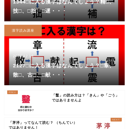
1344□に入る漢字はなんでしょう？精□、
技□、□拙、□遅・・・
漢字読み講座
2023.12.19
2127□に入る漢字はなんでしょう？□章、
散□、古□、□献・・・
「鑿」の読み方は？「きん」や「ごう」
ではありませんよ
「茅渟」ってなんて読む？ （ちんてい）
ではありません！