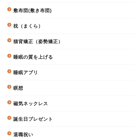
敷布団(敷き布団)
枕（まくら）
猫背矯正（姿勢矯正）
睡眠の質を上げる
睡眠アプリ
瞑想
磁気ネックレス
誕生日プレゼント
退職祝い