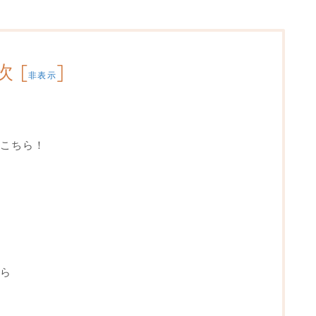
次
[
]
非表示
こちら！
ら