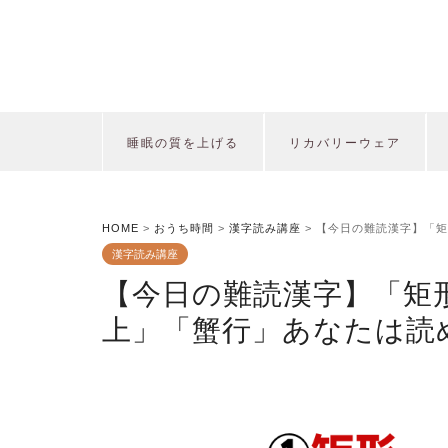
睡眠の質を上げる
リカバリーウェア
HOME
>
おうち時間
>
漢字読み講座
>
【今日の難読漢字】「矩
漢字読み講座
【今日の難読漢字】「矩
上」「蟹行」あなたは読