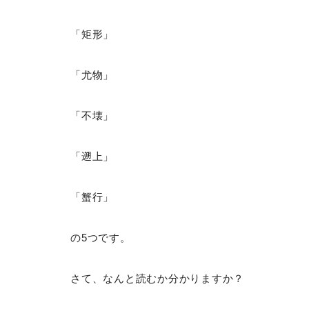
「矩形」
「尤物」
「不壊」
「遡上」
「蟹行」
の5つです。
さて、なんと読むか分かりますか？