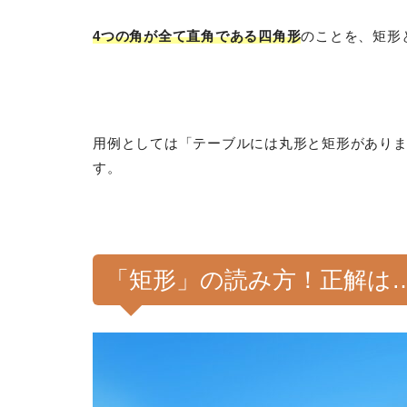
4つの角が全て直角である四角形
のことを、矩形
用例としては「テーブルには丸形と矩形があり
す。
「矩形」の読み方！正解は