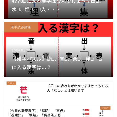
4778□に入る漢字はなんでしょう？出□、
水□、埋□、□入・・・
漢字読み講座
2024.01.16
【漢字パズル】音□、電□、余□、津□ □
に入る漢字は…？
「芒」の読み方がわかりますか？もちろ
ん「なし」とは違います
【今日の難読漢字】「駱駝」 「雨虎」
「巻繊汁」 「蝦蛄」 「呉呂茶」あ...