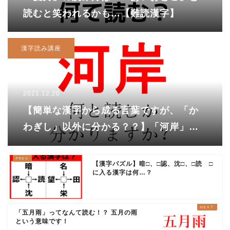
読むと笑われるかも…【難読漢字】
漢字読み講座
2021.12.20
【簡単な漢字から成る言葉ですが、「か
わぎし」以外に分かる？？】「河岸」、
あなたは読めますか？
【漢字パズル】暗□、□認、沈□、□読 □
に入る漢字は何…？
「五月雨」ってなんて読む！？ 五月の雨
という意味です！