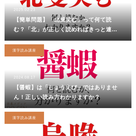
2025.02.23
【簡単問題】「北叟笑む」って何て読
む？「北」が正しく読めればきっと連想
できる！
漢字読み講座
2024.08.17
【醤蝦】は「しょうえび」ではありませ
ん！正しい読み方わかりますか？
漢字読み講座