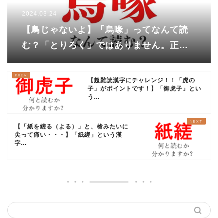
2024.03.24
【鳥じゃないよ】「烏喙」ってなんて読
む？「とりろく」ではありません。正解
は……？
【超難読漢字にチャレンジ！！「虎の
子」がポイントです！】「御虎子」とい
う...
【「紙を縒る（よる）」と、槍みたいに
尖って痛い・・・】「紙縒」という漢
字...